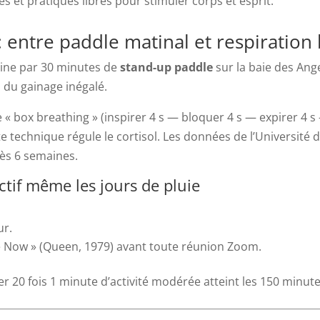
s et pratiques libres pour stimuler corps et esprit.
 entre paddle matinal et respiration
aine par 30 minutes de
stand-up paddle
sur la baie des Anges
l du gainage inégalé.
 « box breathing » (inspirer 4 s — bloquer 4 s — expirer 4 s 
e technique régule le cortisol. Les données de l’Université 
rès 6 semaines.
ctif même les jours de pluie
ur.
e Now » (Queen, 1979) avant toute réunion Zoom.
ler 20 fois 1 minute d’activité modérée atteint les 150 m