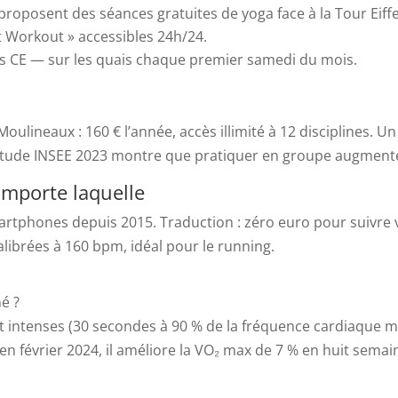
oposent des séances gratuites de yoga face à la Tour Eiffel 
t Workout » accessibles 24h/24.
ts CE — sur les quais chaque premier samedi du mois.
Moulineaux : 160 € l’année, accès illimité à 12 disciplines. U
e étude INSEE 2023 montre que pratiquer en groupe augmente 
’importe laquelle
artphones depuis 2015. Traduction : zéro euro pour suivre v
calibrées à 160 bpm, idéal pour le running.
é ?
 et intenses (30 secondes à 90 % de la fréquence cardiaque 
n février 2024, il améliore la VO₂ max de 7 % en huit semain